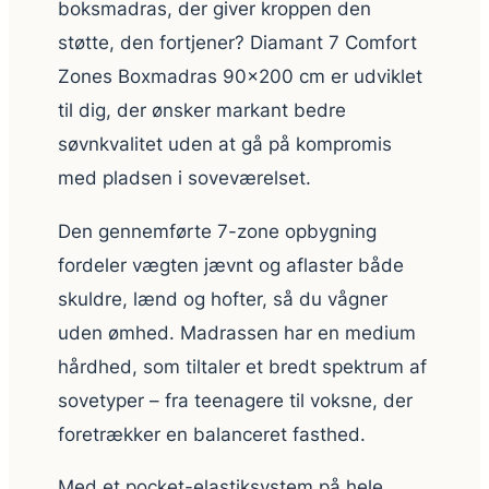
boksmadras, der giver kroppen den
støtte, den fortjener? Diamant 7 Comfort
Zones Boxmadras 90×200 cm er udviklet
til dig, der ønsker markant bedre
søvnkvalitet uden at gå på kompromis
med pladsen i soveværelset.
Den gennemførte 7-zone opbygning
fordeler vægten jævnt og aflaster både
skuldre, lænd og hofter, så du vågner
uden ømhed. Madrassen har en medium
hårdhed, som tiltaler et bredt spektrum af
sovetyper – fra teenagere til voksne, der
foretrækker en balanceret fasthed.
Med et pocket-elastiksystem på hele