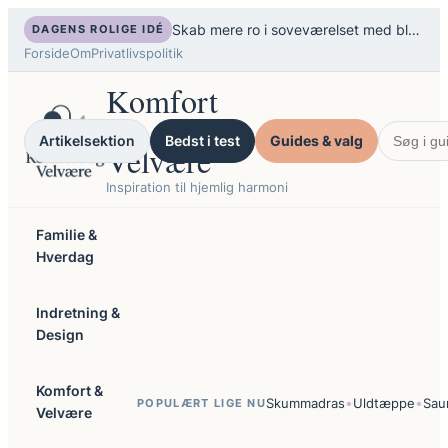
Spring
Skab mere ro i soveværelset med bløde tekstiler, dæmpet lys og en enkel aftenrytme
DAGENS ROLIGE IDÉ
til
Forside
Om
Privatlivspolitik
indhold
Komfort
og
Artikelsektion
Bedst i test
Guides & valg
Velvære
Inspiration til hjemlig harmoni
Familie &
Hverdag
Indretning &
Design
Komfort &
•
•
Skummadras
Uldtæppe
Sau
POPULÆRT LIGE NU
Velvære