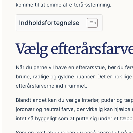
komme til at emme af efterårsstemning.
Indholdsfortegnelse
Vælg efterårsfarv
Når du gerne vil have en efterårsstue, bør du før
brune, rødlige og gyldne nuancer. Det er nok lige 
efterårsfarverne ind i rummet.
Blandt andet kan du vælge interiør, puder og tæp
jordnær og neutral farve, der virkelig kan hjælp
intet så hyggeligt som at putte sig under et tæpp
Som en ekstrabonus kan du også spare lidt på va