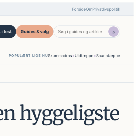
Forside
Om
Privatlivspolitik
 i test
Guides & valg
⌕
•
•
Skummadras
Uldtæppe
Saunatæppe
POPULÆRT LIGE NU
den hyggeligste