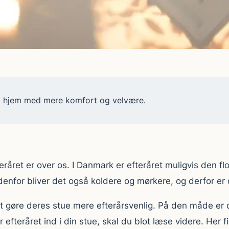
 et hjem med mere komfort og velvære.
ret er over os. I Danmark er efteråret muligvis den flot
denfor bliver det også koldere og mørkere, og derfor er de
 gøre deres stue mere efterårsvenlig. På den måde er d
 efteråret ind i din stue, skal du blot læse videre. Her f