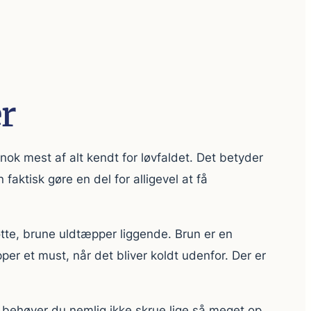
er
nok mest af alt kendt for løvfaldet. Det betyder
faktisk gøre en del for alligevel at få
tte, brune uldtæpper liggende. Brun er en
er et must, når det bliver koldt udenfor. Der er
 behøver du nemlig ikke skrue lige så meget op