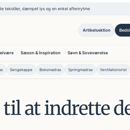
e tekstiler, dæmpet lys og en enkel aftenrytme
Artikelsektion
Bedst
Velvære
Sæson & Inspiration
Søvn & Soveværelse
as
Sengekappe
Boksmadras
Springmadras
Ventilationsrist
til at indrette 