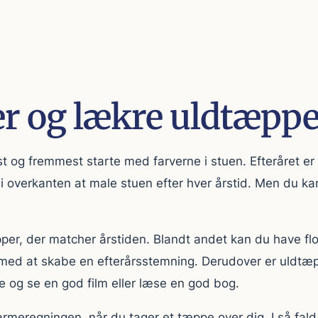
er og lækre uldtæpp
st og fremmest starte med farverne i stuen. Efteråret er 
i overkanten at male stuen efter hver årstid. Men du kan 
per, der matcher årstiden. Blandt andet kan du have flo
e med at skabe en efterårsstemning. Derudover er uldtæpp
e og se en god film eller læse en god bog.
rmeregningen, når du tager et tæppe over dig. I så fald