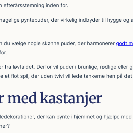
en efterårsstemning inden for.
lige pyntepuder, der virkelig indbyder til hygge og afs
kan du vælge nogle skønne puder, der harmonerer
godt m
or.
 fra løvfaldet. Derfor vil puder i brunlige, rødlige elle
e et flot spil, der uden tvivl vil lede tankerne hen på de
r med kastanjer
ve juledekorationer, der kan pynte i hjemmet og hjælpe m
oner?