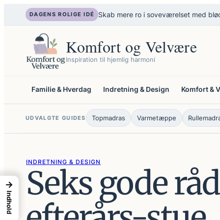
Spring
Skab mere ro i soveværelset med blød
DAGENS ROLIGE IDÉ
til
indhold
Komfort og Velvære
Inspiration til hjemlig harmoni
Familie & Hverdag
Indretning & Design
Komfort & 
Topmadras
Varmetæppe
Rullemadr
UDVALGTE GUIDES
INDRETNING & DESIGN
Seks gode råd 
→
Indhold
efterårs-stue